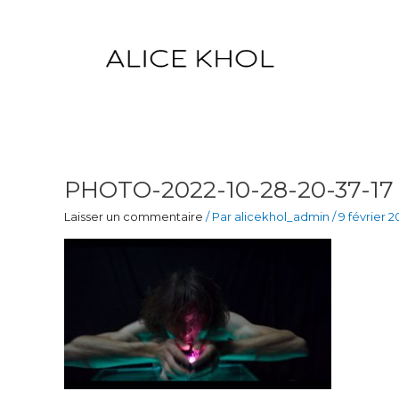
Aller
au
contenu
PHOTO-2022-10-28-20-37-17
Laisser un commentaire
/ Par
alicekhol_admin
/
9 février 