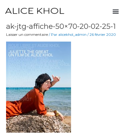
Aller
Menu
au
contenu
ak-jtg-affiche-50×70-20-02-25-1
Laisser un commentaire
/ Par
alicekhol_admin
/
26 février 2020