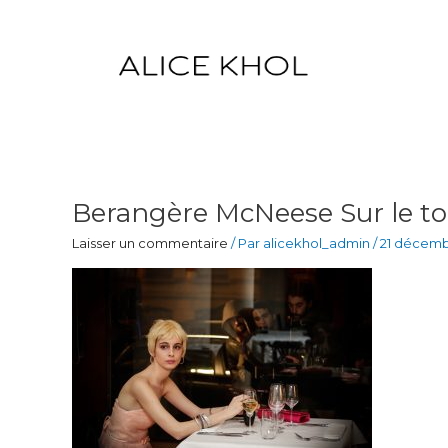
Aller
au
contenu
Berangère McNeese Sur le to
Laisser un commentaire
/ Par
alicekhol_admin
/
21 décemb