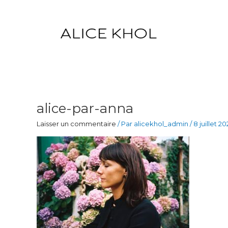
Aller
au
contenu
alice-par-anna
Laisser un commentaire
/ Par
alicekhol_admin
/
8 juillet 2