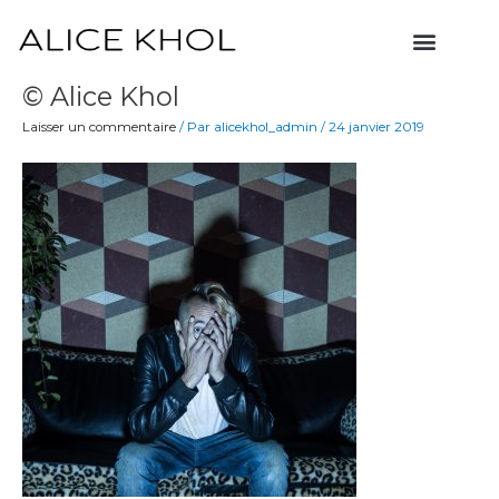
Aller
Menu
au
contenu
© Alice Khol
Laisser un commentaire
/ Par
alicekhol_admin
/
24 janvier 2019