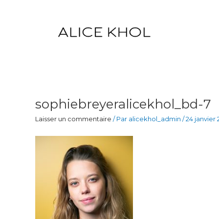
Aller
au
contenu
sophiebreyeralicekhol_bd-7
Laisser un commentaire
/ Par
alicekhol_admin
/
24 janvier 