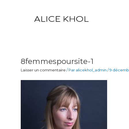
Aller
au
contenu
8femmespoursite-1
Laisser un commentaire
/ Par
alicekhol_admin
/
9 décembr