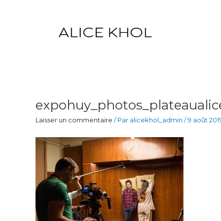
Aller
au
contenu
expohuy_photos_plateaualic
Laisser un commentaire
/ Par
alicekhol_admin
/
9 août 201