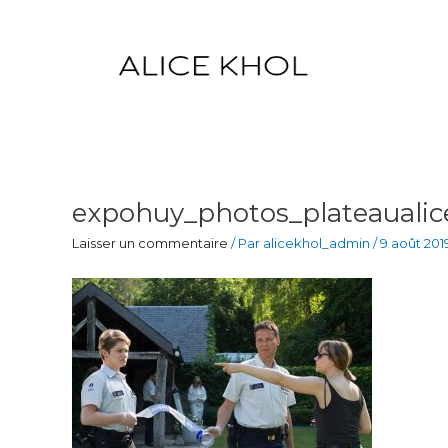
Aller
au
contenu
expohuy_photos_plateaualic
Laisser un commentaire
/ Par
alicekhol_admin
/
9 août 201