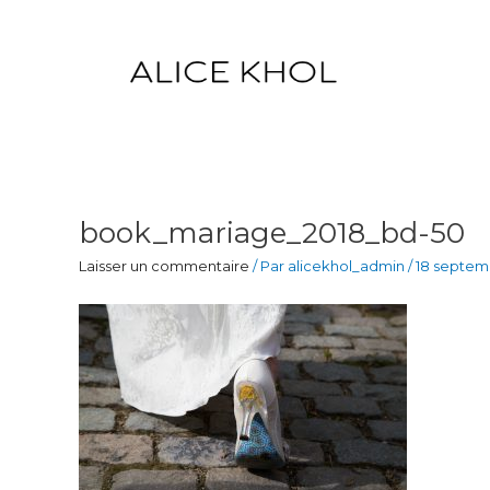
Aller
au
contenu
book_mariage_2018_bd-50
Laisser un commentaire
/ Par
alicekhol_admin
/
18 septem