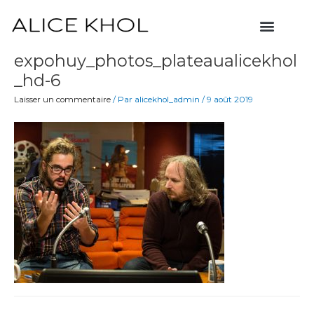
Aller
Menu
au
contenu
expohuy_photos_plateaualicekhol
_hd-6
Laisser un commentaire
/ Par
alicekhol_admin
/
9 août 2019